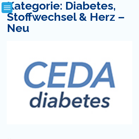
Kategorie:
Diabetes,
Skip
to
Stoffwechsel & Herz –
content
Neu